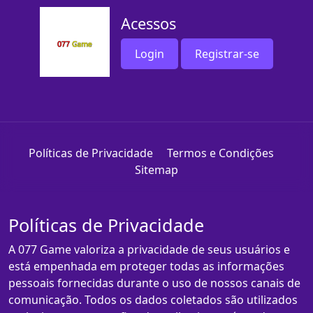
Acessos
Login
Registrar-se
Políticas de Privacidade
Termos e Condições
Sitemap
Políticas de Privacidade
A 077 Game valoriza a privacidade de seus usuários e
está empenhada em proteger todas as informações
pessoais fornecidas durante o uso de nossos canais de
comunicação. Todos os dados coletados são utilizados