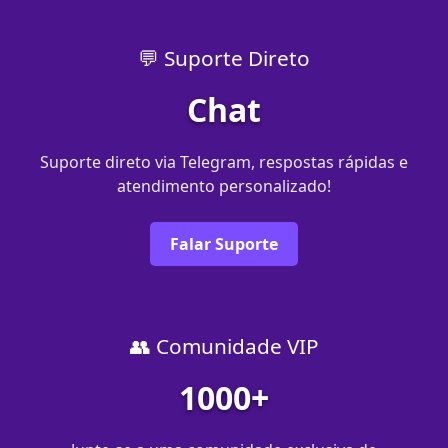
💬 Suporte Direto
Chat
Suporte direto via Telegram, respostas rápidas e
atendimento personalizado!
Falar Suporte
👥 Comunidade VIP
1000+