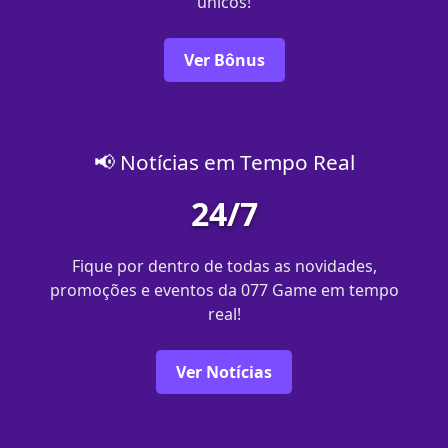
únicos!
Ver Bônus
📢 Notícias em Tempo Real
24/7
Fique por dentro de todas as novidades,
promoções e eventos da 077 Game em tempo
real!
Ver Notícias