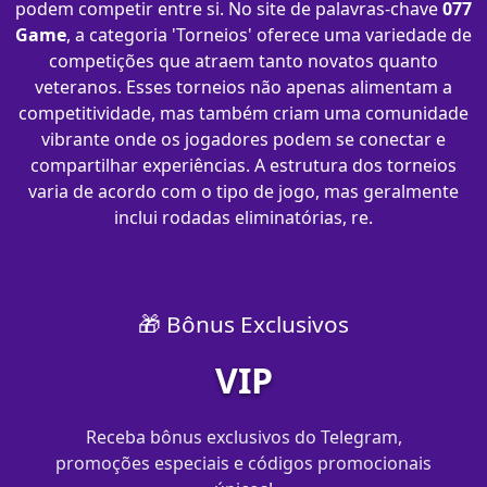
podem competir entre si. No site de palavras-chave
077
Game
, a categoria 'Torneios' oferece uma variedade de
competições que atraem tanto novatos quanto
veteranos. Esses torneios não apenas alimentam a
competitividade, mas também criam uma comunidade
vibrante onde os jogadores podem se conectar e
compartilhar experiências. A estrutura dos torneios
varia de acordo com o tipo de jogo, mas geralmente
inclui rodadas eliminatórias, re.
🎁 Bônus Exclusivos
VIP
Receba bônus exclusivos do Telegram,
promoções especiais e códigos promocionais