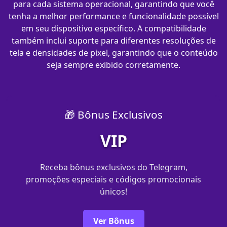
para cada sistema operacional, garantindo que você
tenha a melhor performance e funcionalidade possível
em seu dispositivo específico. A compatibilidade
também inclui suporte para diferentes resoluções de
tela e densidades de pixel, garantindo que o conteúdo
seja sempre exibido corretamente.
🎁 Bônus Exclusivos
VIP
Receba bônus exclusivos do Telegram,
promoções especiais e códigos promocionais
únicos!
Ver Bônus