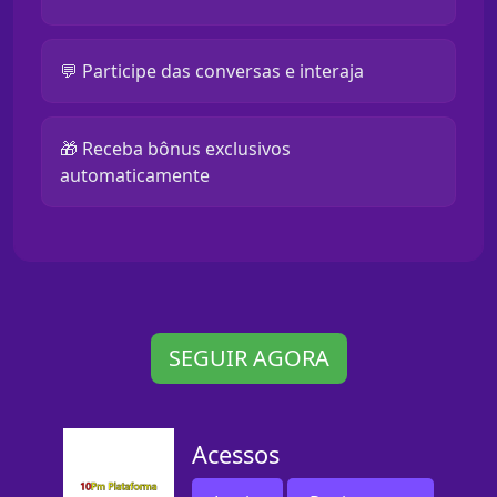
💬 Participe das conversas e interaja
🎁 Receba bônus exclusivos
automaticamente
SEGUIR AGORA
Acessos