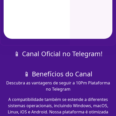
📱 Canal Oficial no Telegram!
📱 Benefícios do Canal
Descubra as vantagens de seguir a 10Pm Plataforma
no Telegram
A compatibilidade também se estende a diferentes
sistemas operacionais, incluindo Windows, macOS,
Linux, iOS e Android. Nossa plataforma é otimizada