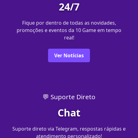
24/7
Fique por dentro de todas as novidades,
promoções e eventos da 10 Game em tempo
real!
Ver Notícias
💬 Suporte Direto
Chat
Suporte direto via Telegram, respostas rápidas e
atendimento personalizado!