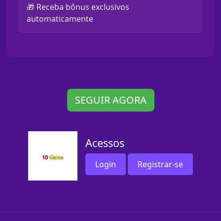
🎁 Receba bônus exclusivos
automaticamente
SEGUIR AGORA
Acessos
Login
Registrar-se