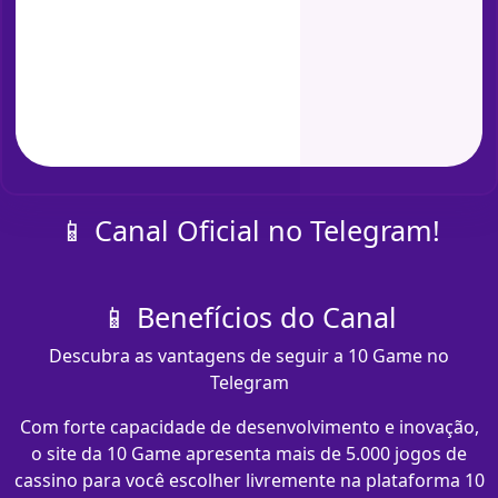
📱 Canal Oficial no Telegram!
📱 Benefícios do Canal
Descubra as vantagens de seguir a 10 Game no
Telegram
Com forte capacidade de desenvolvimento e inovação,
o site da 10 Game apresenta mais de 5.000 jogos de
cassino para você escolher livremente na plataforma 10