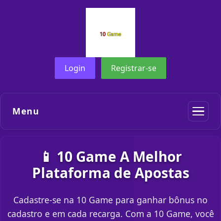
Login
Registrar-se
Menu
📱 10 Game A Melhor
Plataforma de Apostas
Cadastre-se na 10 Game para ganhar bônus no
cadastro e em cada recarga. Com a 10 Game, você