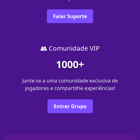
Falar Suporte
👥 Comunidade VIP
1000+
Junte-se a uma comunidade exclusiva de
jogadores e compartilhe experiências!
Entrar Grupo