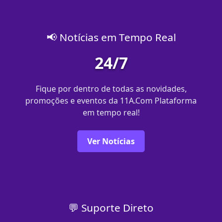
📢 Notícias em Tempo Real
24/7
Fique por dentro de todas as novidades,
promoções e eventos da 11A.Com Plataforma
em tempo real!
Ver Notícias
💬 Suporte Direto