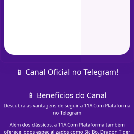
📱 Canal Oficial no Telegram!
📱 Benefícios do Canal
Descubra as vantagens de seguir a 11A.Com Plataforma
no Telegram
Além dos clássicos, a 11A.Com Plataforma também
oferece jogos especializados como Sic Bo, Dragon Tiger