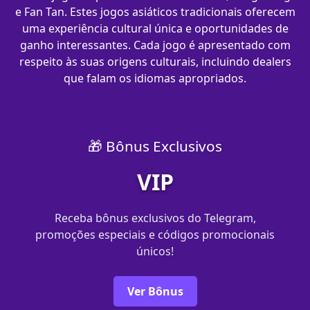
e Fan Tan. Estes jogos asiáticos tradicionais oferecem
uma experiência cultural única e oportunidades de
ganho interessantes. Cada jogo é apresentado com
respeito às suas origens culturais, incluindo dealers
que falam os idiomas apropriados.
🎁 Bônus Exclusivos
VIP
Receba bônus exclusivos do Telegram,
promoções especiais e códigos promocionais
únicos!
Ver Bônus