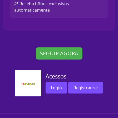
🎁 Receba bônus exclusivos
automaticamente
SEGUIR AGORA
Acessos
Login
Registrar-se