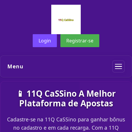
Login
Registrar-se
Menu
📱 11Q CaSSino A Melhor
Plataforma de Apostas
Cadastre-se na 11Q CaSSino para ganhar bônus
no cadastro e em cada recarga. Com a 11Q