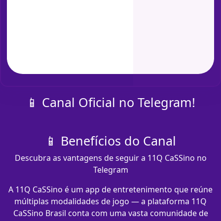
📱 Canal Oficial no Telegram!
📱 Benefícios do Canal
Descubra as vantagens de seguir a 11Q CaSSino no
Telegram
A 11Q CaSSino é um app de entretenimento que reúne
múltiplas modalidades de jogo — a plataforma 11Q
CaSSino Brasil conta com uma vasta comunidade de