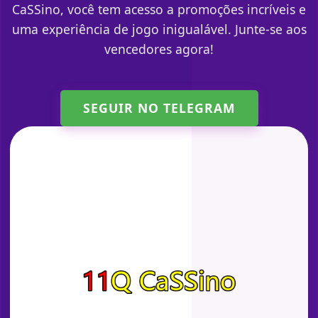
CaSSino, você tem acesso a promoções incríveis e
uma experiência de jogo inigualável. Junte-se aos
vencedores agora!
SEGUIR NO TELEGRAM