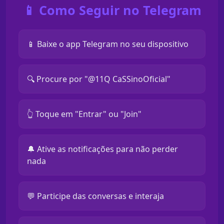
📱 Como Seguir no Telegram
📱 Baixe o app Telegram no seu dispositivo
🔍 Procure por "@11Q CaSSinoOficial"
👆 Toque em "Entrar" ou "Join"
🔔 Ative as notificações para não perder
nada
💬 Participe das conversas e interaja