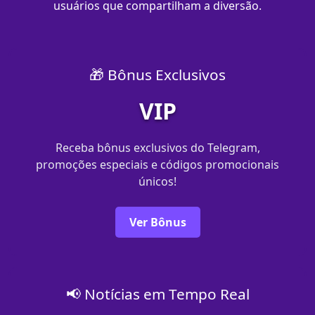
usuários que compartilham a diversão.
🎁 Bônus Exclusivos
VIP
Receba bônus exclusivos do Telegram,
promoções especiais e códigos promocionais
únicos!
Ver Bônus
📢 Notícias em Tempo Real