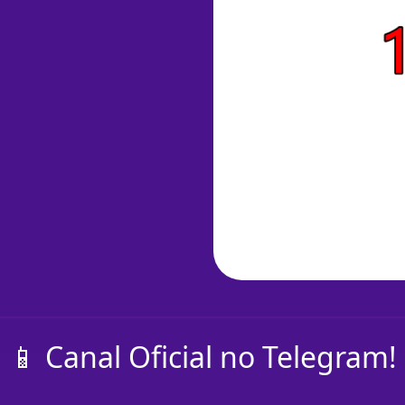
📱 Canal Oficial no Telegram!