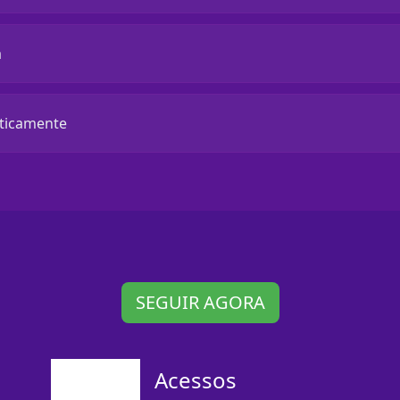
a
aticamente
SEGUIR AGORA
Acessos