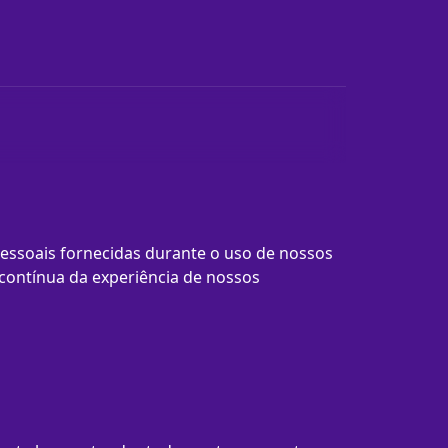
pessoais fornecidas durante o uso de nossos
 contínua da experiência de nossos