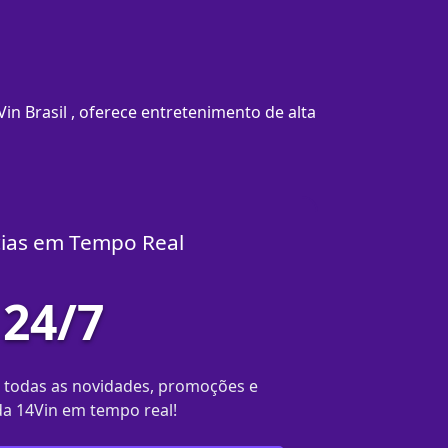
in Brasil , oferece entretenimento de alta
cias em Tempo Real
24/7
e todas as novidades, promoções e
da 14Vin em tempo real!