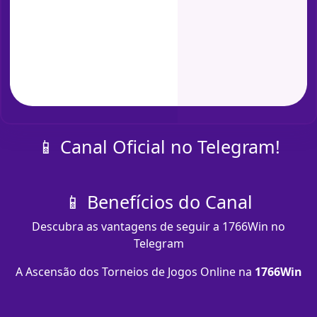
📱 Canal Oficial no Telegram!
📱 Benefícios do Canal
Descubra as vantagens de seguir a 1766Win no
Telegram
A Ascensão dos Torneios de Jogos Online na
1766Win