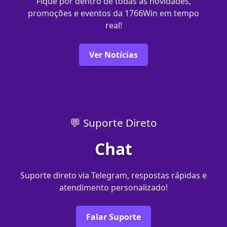
Fique por dentro de todas as novidades,
promoções e eventos da 1766Win em tempo
real!
Ver Notícias
💬 Suporte Direto
Chat
Suporte direto via Telegram, respostas rápidas e
atendimento personalizado!
Falar Suporte