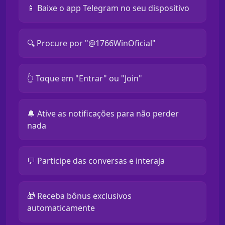
📱 Baixe o app Telegram no seu dispositivo
🔍 Procure por "@1766WinOficial"
👆 Toque em "Entrar" ou "Join"
🔔 Ative as notificações para não perder
nada
💬 Participe das conversas e interaja
🎁 Receba bônus exclusivos
automaticamente