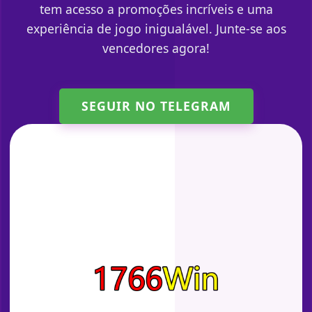
tem acesso a promoções incríveis e uma
experiência de jogo inigualável. Junte-se aos
vencedores agora!
SEGUIR NO TELEGRAM