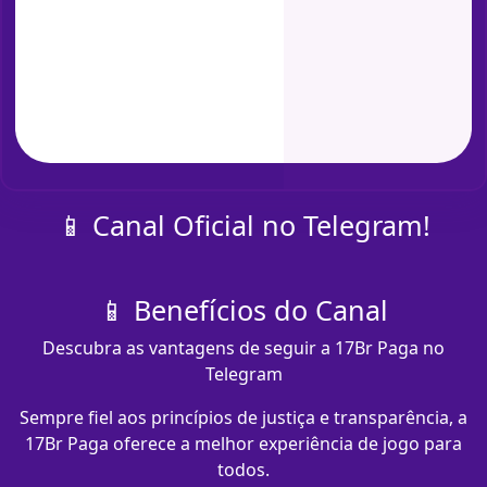
📱 Canal Oficial no Telegram!
📱 Benefícios do Canal
Descubra as vantagens de seguir a 17Br Paga no
Telegram
Sempre fiel aos princípios de justiça e transparência, a
17Br Paga oferece a melhor experiência de jogo para
todos.