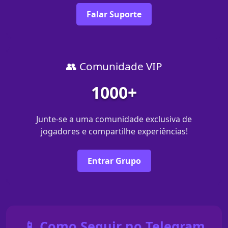
Falar Suporte
👥 Comunidade VIP
1000+
Junte-se a uma comunidade exclusiva de
jogadores e compartilhe experiências!
Entrar Grupo
📱 Como Seguir no Telegram