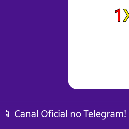
📱 Canal Oficial no Telegram!