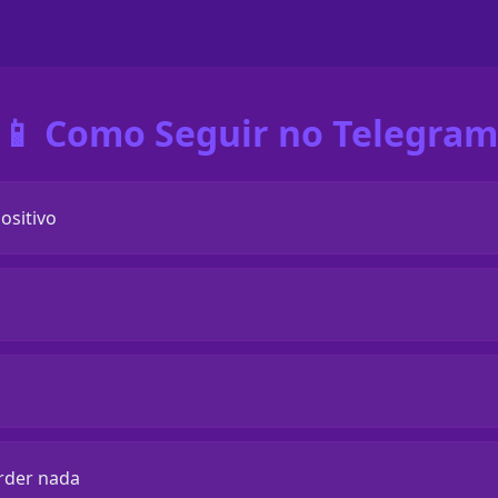
📱 Como Seguir no Telegram
ositivo
erder nada