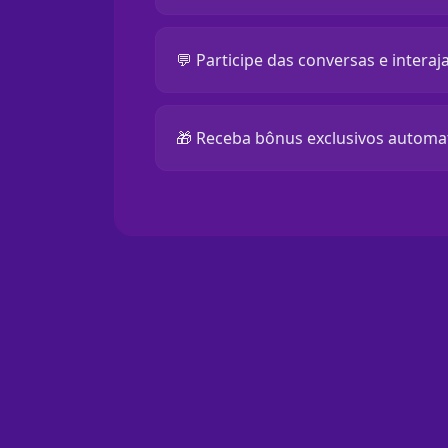
💬 Participe das conversas e interaj
🎁 Receba bônus exclusivos autom