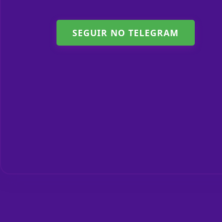
SEGUIR NO TELEGRAM