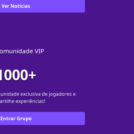
Ver Notícias
Comunidade VIP
1000+
unidade exclusiva de jogadores e
rtilhe experiências!
Entrar Grupo