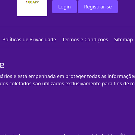
Login
Registrar-se
Políticas de Privacidade
Termos e Condições
Sitemap
de
suários e está empenhada em proteger todas as informaçõe
os coletados são utilizados exclusivamente para fins de m