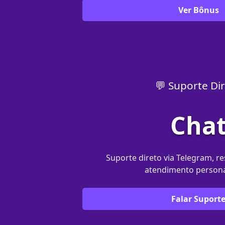
Ver Bônus
💬 Suporte Di
Cha
Suporte direto via Telegram, r
atendimento persona
Falar Suport