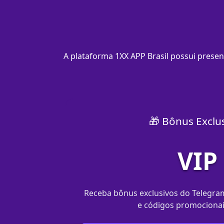
A plataforma 1XX APP Brasil possui prese
🎁 Bônus Exclu
VIP
Receba bônus exclusivos do Telegra
e códigos promocionai