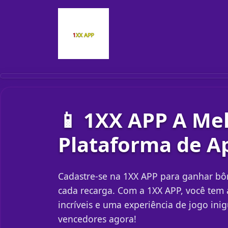
📱 1XX APP A Me
Plataforma de A
Cadastre-se na 1XX APP para ganhar bô
cada recarga. Com a 1XX APP, você tem
incríveis e uma experiência de jogo inig
vencedores agora!