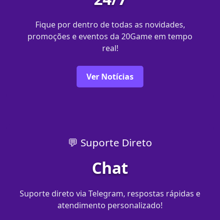
Fique por dentro de todas as novidades,
promoções e eventos da 20Game em tempo
real!
Ver Notícias
💬 Suporte Direto
Chat
Suporte direto via Telegram, respostas rápidas e
atendimento personalizado!