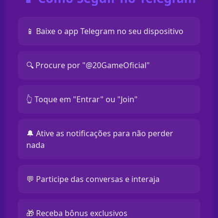
📱 Baixe o app Telegram no seu dispositivo
🔍 Procure por "@20GameOficial"
👆 Toque em "Entrar" ou "Join"
🔔 Ative as notificações para não perder
nada
💬 Participe das conversas e interaja
🎁 Receba bônus exclusivos