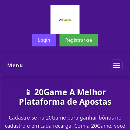
Login
Registrar-se
Menu
📱 20Game A Melhor
Plataforma de Apostas
Cadastre-se na 20Game para ganhar bônus no
cadastro e em cada recarga. Com a 20Game, você