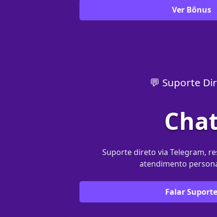
Ver Bônus
💬 Suporte Di
Cha
Suporte direto via Telegram, r
atendimento persona
Falar Suport