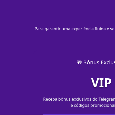
Para garantir uma experiência fluida e s
🎁 Bônus Exclu
VIP
Receba bônus exclusivos do Telegra
e códigos promocionai