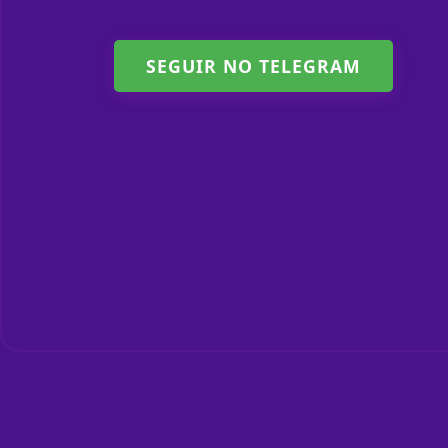
SEGUIR NO TELEGRAM