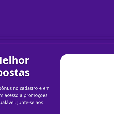
Melhor
postas
bônus no cadastro e em
em acesso a promoções
ualável. Junte-se aos