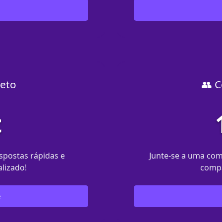
reto
👥 
t
espostas rápidas e
Junte-se a uma com
lizado!
compa
e