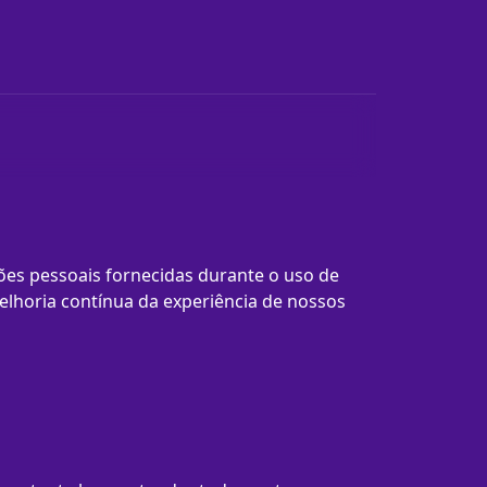
ões pessoais fornecidas durante o uso de
elhoria contínua da experiência de nossos