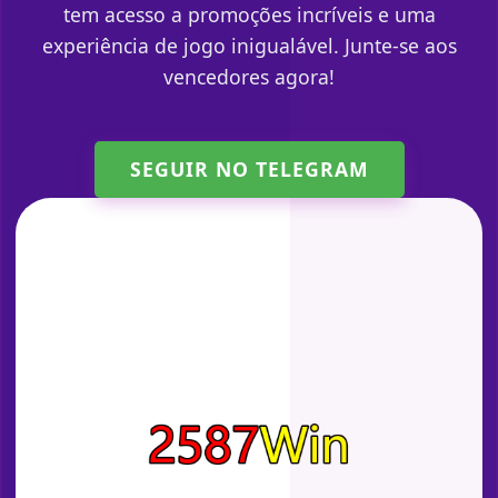
tem acesso a promoções incríveis e uma
experiência de jogo inigualável. Junte-se aos
vencedores agora!
SEGUIR NO TELEGRAM