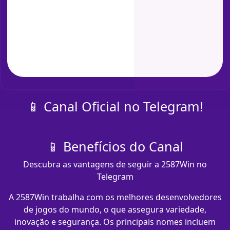
📱 Canal Oficial no Telegram!
📱 Benefícios do Canal
Descubra as vantagens de seguir a 2587Win no
Telegram
A 2587Win trabalha com os melhores desenvolvedores
de jogos do mundo, o que assegura variedade,
inovação e segurança. Os principais nomes incluem