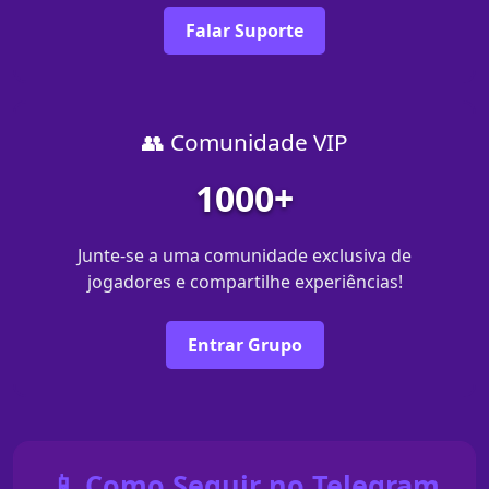
Falar Suporte
👥 Comunidade VIP
1000+
Junte-se a uma comunidade exclusiva de
jogadores e compartilhe experiências!
Entrar Grupo
📱 Como Seguir no Telegram