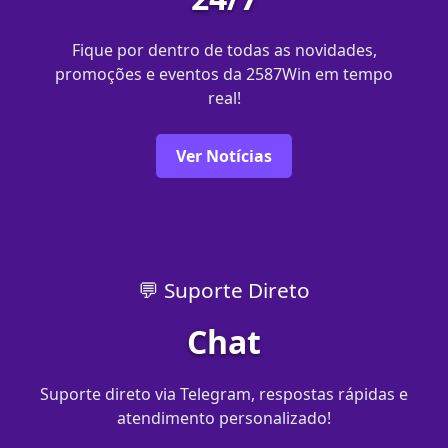
Fique por dentro de todas as novidades,
promoções e eventos da 2587Win em tempo
real!
Ver Notícias
💬 Suporte Direto
Chat
Suporte direto via Telegram, respostas rápidas e
atendimento personalizado!