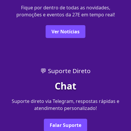
Fique por dentro de todas as novidades,
promoções e eventos da 27E em tempo real!
Ver Notícias
💬 Suporte Direto
Chat
Suporte direto via Telegram, respostas rápidas e
atendimento personalizado!
Falar Suporte