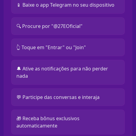
📱 Baixe o app Telegram no seu dispositivo
🔍 Procure por "@27EOficial"
👆 Toque em "Entrar" ou "Join"
🔔 Ative as notificações para não perder
nada
💬 Participe das conversas e interaja
🎁 Receba bônus exclusivos
automaticamente