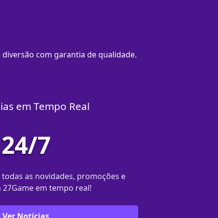
 diversão com garantia de qualidade.
cias em Tempo Real
24/7
e todas as novidades, promoções e
a 27Game em tempo real!
Ver Notícias