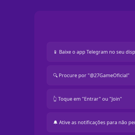
📱 Baixe o app Telegram no seu disp
🔍 Procure por "@27GameOficial"
👆 Toque em "Entrar" ou "Join"
🔔 Ative as notificações para não p