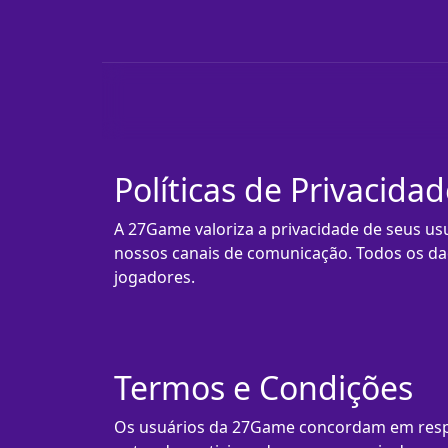
Políticas de Privacida
A 27Game valoriza a privacidade de seus u
nossos canais de comunicação. Todos os dad
jogadores.
Termos e Condições
Os usuários da 27Game concordam em respei