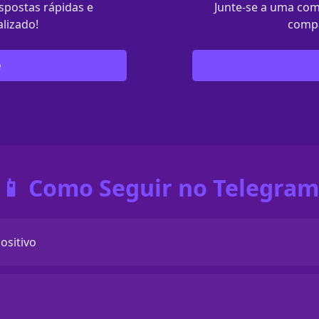
espostas rápidas e
Junte-se a uma com
lizado!
compa
e
📱 Como Seguir no Telegram
ositivo