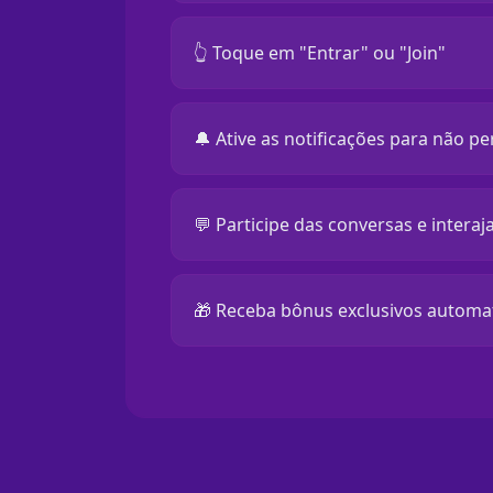
👆 Toque em "Entrar" ou "Join"
🔔 Ative as notificações para não p
💬 Participe das conversas e interaj
🎁 Receba bônus exclusivos autom