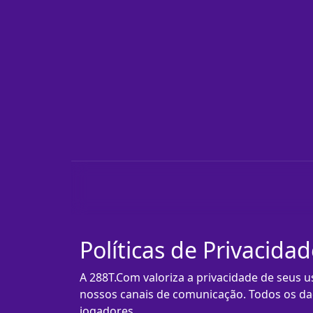
Políticas de Privacida
A 288T.Com valoriza a privacidade de seus 
nossos canais de comunicação. Todos os dad
jogadores.