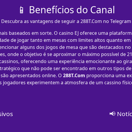
📱 Benefícios do Canal
Descubra as vantagens de seguir a 288T.Com no Telegram
mais baseados em sorte. O casino EJ oferece uma platafo
idade de jogar tanto em mesas com limites altos quanto e
mencionar alguns dos jogos de mesa que são destacados no
es, onde o objetivo é se aproximar o máximo possível de 21
 cassinos, oferecendo uma experiência emocionante ao girar 
tratégico que não pode ser encontrado em outros tipos de 
 são apresentados online. O
288T.Com
proporciona uma expe
s jogadores experimentem a atmosfera de um cassino físic
sivos
📢 Notí