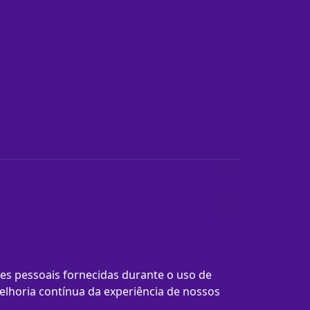
es pessoais fornecidas durante o uso de
elhoria contínua da experiência de nossos