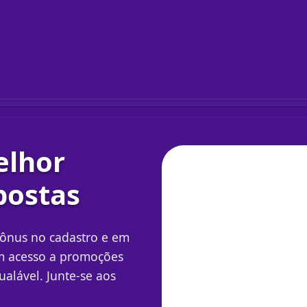
elhor
postas
ônus no cadastro e em
m acesso a promoções
ualável. Junte-se aos