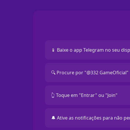
📱 Baixe o app Telegram no seu disp
🔍 Procure por "@332 GameOficial"
👆 Toque em "Entrar" ou "Join"
🔔 Ative as notificações para não p