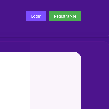
Login
Registrar-se