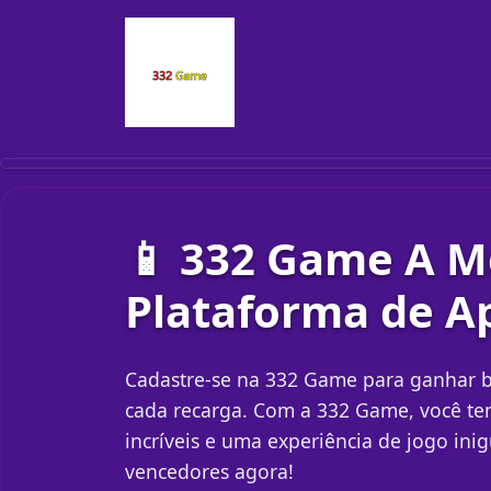
📱 332 Game A M
Plataforma de A
Cadastre-se na 332 Game para ganhar 
cada recarga. Com a 332 Game, você t
incríveis e uma experiência de jogo inig
vencedores agora!