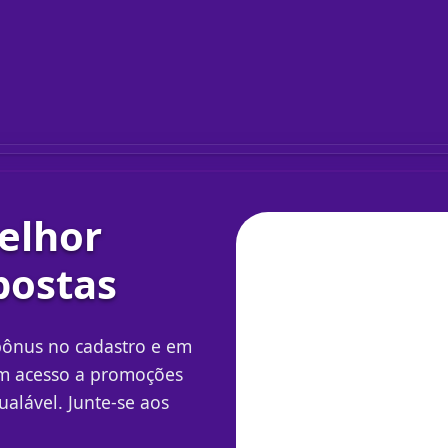
elhor
postas
bônus no cadastro e em
em acesso a promoções
ualável. Junte-se aos