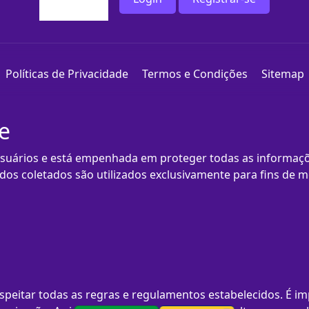
Políticas de Privacidade
Termos e Condições
Sitemap
de
 usuários e está empenhada em proteger todas as informaçõ
os coletados são utilizados exclusivamente para fins de m
eitar todas as regras e regulamentos estabelecidos. É im