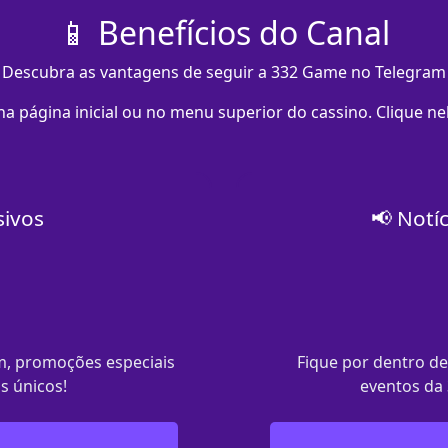
📱 Benefícios do Canal
Descubra as vantagens de seguir a 332 Game no Telegram
a página inicial ou no menu superior do cassino. Clique nel
sivos
📢 Notí
m, promoções especiais
Fique por dentro d
s únicos!
eventos da