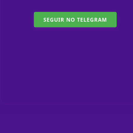
SEGUIR NO TELEGRAM