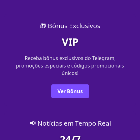
🎁 Bônus Exclusivos
VIP
Receba bônus exclusivos do Telegram,
promoções especiais e códigos promocionais
únicos!
Ver Bônus
📢 Notícias em Tempo Real
24/7