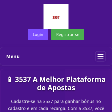
Login
Registrar-se
Menu
📱 3537 A Melhor Plataforma
de Apostas
Cadastre-se na 3537 para ganhar bônus no
cadastro e em cada recarga. Com a 3537, você