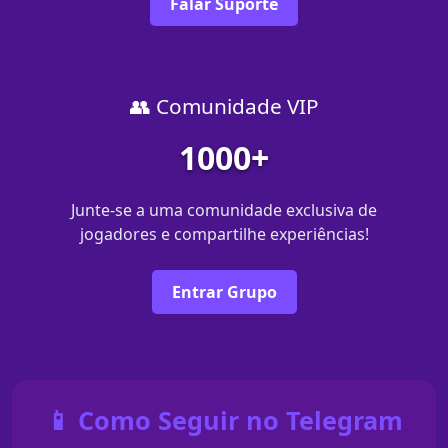
Falar Suporte
👥 Comunidade VIP
1000+
Junte-se a uma comunidade exclusiva de
jogadores e compartilhe experiências!
Entrar Grupo
📱 Como Seguir no Telegram