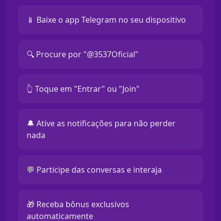
📱 Baixe o app Telegram no seu dispositivo
🔍 Procure por "@3537Oficial"
👆 Toque em "Entrar" ou "Join"
🔔 Ative as notificações para não perder
nada
💬 Participe das conversas e interaja
🎁 Receba bônus exclusivos
automaticamente