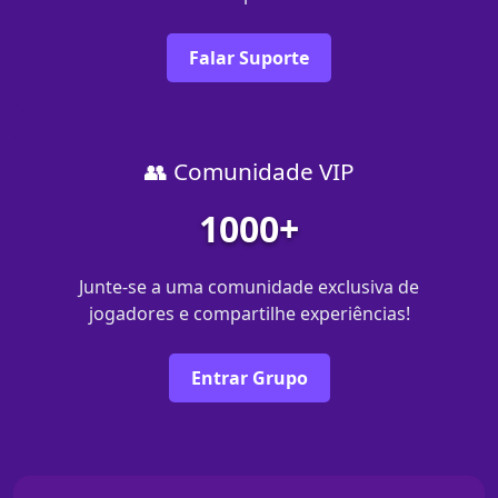
Falar Suporte
👥 Comunidade VIP
1000+
Junte-se a uma comunidade exclusiva de
jogadores e compartilhe experiências!
Entrar Grupo