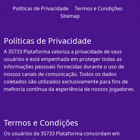
Políticas de Privacidade
Termos e Condições
Sitemap
Políticas de Privacidade
A 35733 Plataforma valoriza a privacidade de seus
usuários e está empenhada em proteger todas as
informações pessoais fornecidas durante o uso de
nossos canais de comunicação. Todos os dados
coletados são utilizados exclusivamente para fins de
melhoria contínua da experiência de nossos jogadores.
Termos e Condições
Os usuários da 35733 Plataforma concordam em