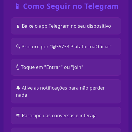
📱 Como Seguir no Telegram
📱 Baixe o app Telegram no seu dispositivo
🔍 Procure por "@35733 PlataformaOficial"
👆 Toque em "Entrar" ou "Join"
🔔 Ative as notificações para não perder
nada
💬 Participe das conversas e interaja