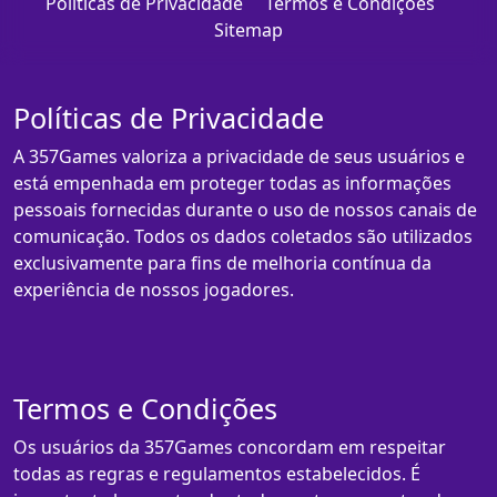
Políticas de Privacidade
Termos e Condições
Sitemap
Políticas de Privacidade
A 357Games valoriza a privacidade de seus usuários e
está empenhada em proteger todas as informações
pessoais fornecidas durante o uso de nossos canais de
comunicação. Todos os dados coletados são utilizados
exclusivamente para fins de melhoria contínua da
experiência de nossos jogadores.
Termos e Condições
Os usuários da 357Games concordam em respeitar
todas as regras e regulamentos estabelecidos. É