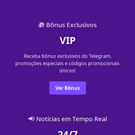
🎁 Bônus Exclusivos
VIP
Receba bônus exclusivos do Telegram,
promoções especiais e códigos promocionais
únicos!
Ver Bônus
📢 Notícias em Tempo Real
24/7