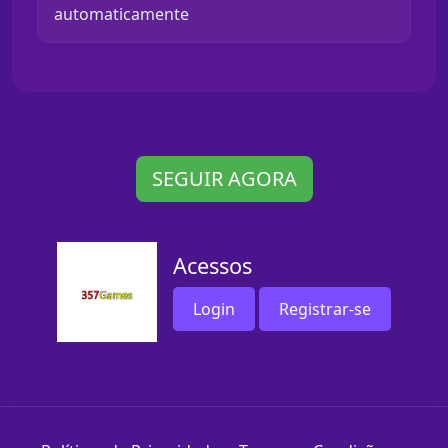
automaticamente
SEGUIR AGORA
Acessos
Login
Registrar-se