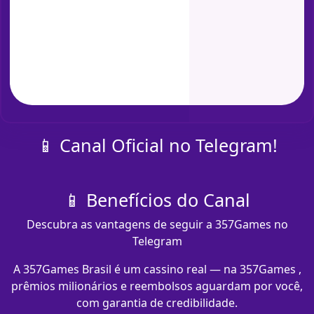
📱 Canal Oficial no Telegram!
📱 Benefícios do Canal
Descubra as vantagens de seguir a 357Games no
Telegram
A 357Games Brasil é um cassino real — na 357Games ,
prêmios milionários e reembolsos aguardam por você,
com garantia de credibilidade.