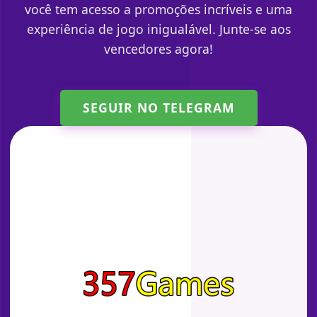
você tem acesso a promoções incríveis e uma
experiência de jogo inigualável. Junte-se aos
vencedores agora!
SEGUIR NO TELEGRAM