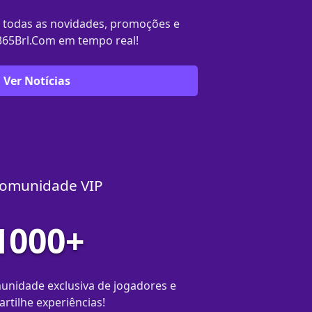
e todas as novidades, promoções e
365Brl.Com em tempo real!
Ver Notícias
Comunidade VIP
1000+
unidade exclusiva de jogadores e
rtilhe experiências!