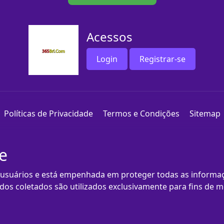
Acessos
Login
Registrar-se
Políticas de Privacidade
Termos e Condições
Sitemap
de
s usuários e está empenhada em proteger todas as informa
os coletados são utilizados exclusivamente para fins de m