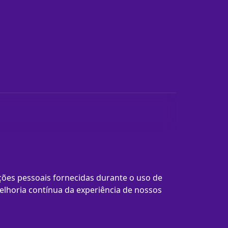
ções pessoais fornecidas durante o uso de
elhoria contínua da experiência de nossos