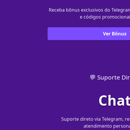
Receba bônus exclusivos do Telegra
e códigos promocionai
Ver Bônus
💬 Suporte Di
Cha
Suporte direto via Telegram, r
atendimento persona