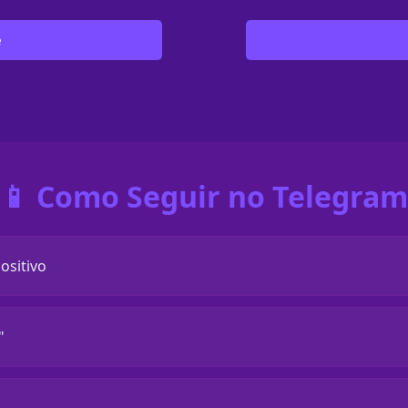
e
📱 Como Seguir no Telegram
ositivo
"