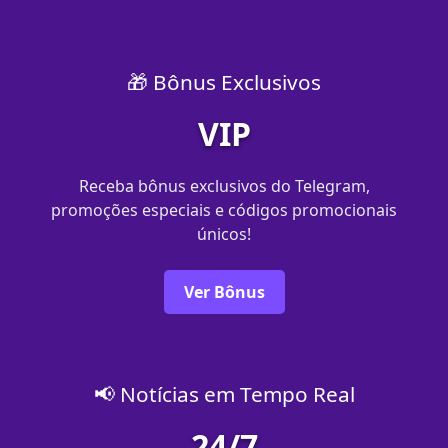
🎁 Bônus Exclusivos
VIP
Receba bônus exclusivos do Telegram,
promoções especiais e códigos promocionais
únicos!
Ver Bônus
📢 Notícias em Tempo Real
24/7