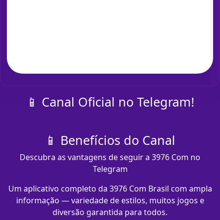
📱 Canal Oficial no Telegram!
📱 Benefícios do Canal
Descubra as vantagens de seguir a 3976 Com no
Telegram
Um aplicativo completo da 3976 Com Brasil com ampla
informação — variedade de estilos, muitos jogos e
diversão garantida para todos.