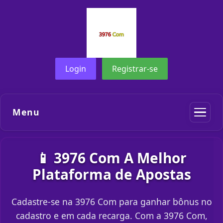
Login
Registrar-se
Menu
📱 3976 Com A Melhor
Plataforma de Apostas
Cadastre-se na 3976 Com para ganhar bônus no
cadastro e em cada recarga. Com a 3976 Com,