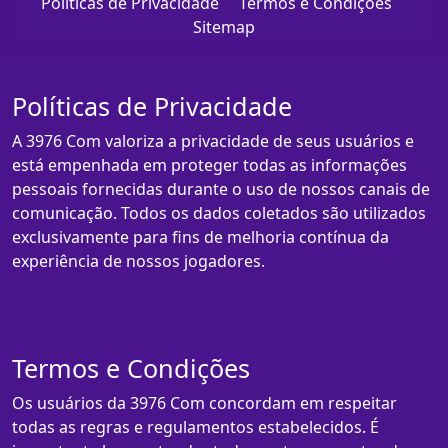
Políticas de Privacidade
Termos e Condições
Sitemap
Políticas de Privacidade
A 3976 Com valoriza a privacidade de seus usuários e
está empenhada em proteger todas as informações
pessoais fornecidas durante o uso de nossos canais de
comunicação. Todos os dados coletados são utilizados
exclusivamente para fins de melhoria contínua da
experiência de nossos jogadores.
Termos e Condições
Os usuários da 3976 Com concordam em respeitar
todas as regras e regulamentos estabelecidos. É