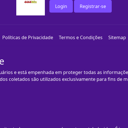
Login
Registrar-se
Políticas de Privacidade
Termos e Condições
Sitemap
de
suários e está empenhada em proteger todas as informaçõe
os coletados são utilizados exclusivamente para fins de m