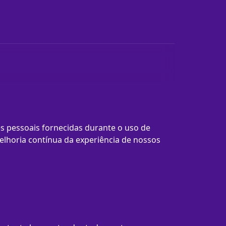
s pessoais fornecidas durante o uso de
elhoria contínua da experiência de nossos