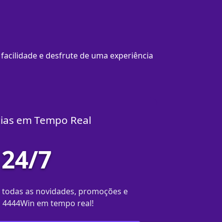
acilidade e desfrute de uma experiência
cias em Tempo Real
24/7
e todas as novidades, promoções e
 4444Win em tempo real!