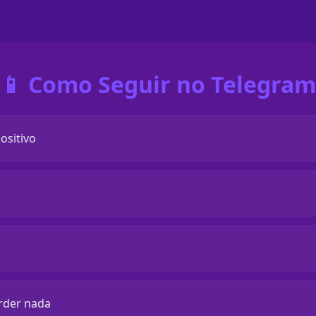
📱 Como Seguir no Telegram
ositivo
erder nada