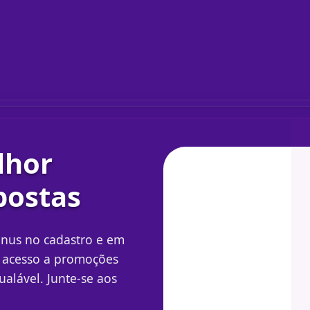
lhor
postas
nus no cadastro e em
 acesso a promoções
ualável. Junte-se aos