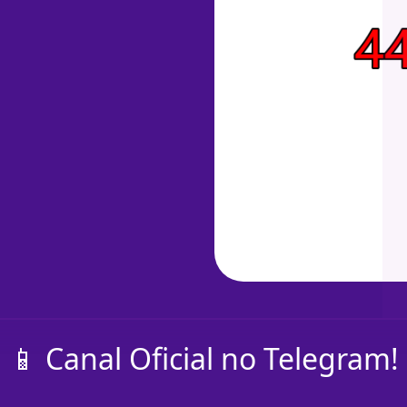
📱 Canal Oficial no Telegram!