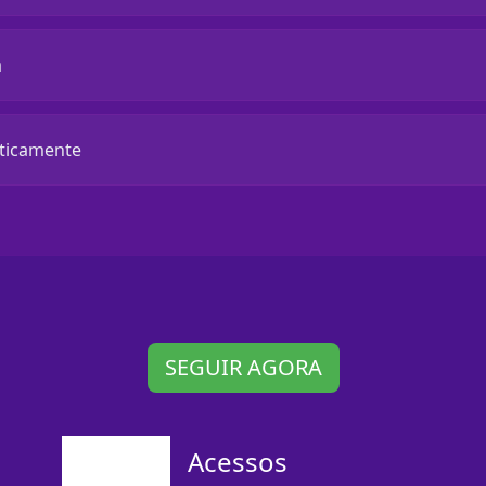
a
aticamente
SEGUIR AGORA
Acessos