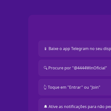
📱 Baixe o app Telegram no seu disp
🔍 Procure por "@4444WinOficial"
👆 Toque em "Entrar" ou "Join"
🔔 Ative as notificações para não p