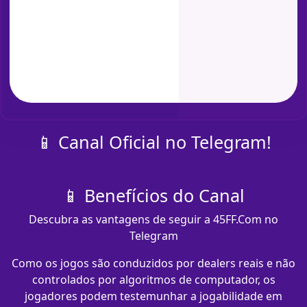
📱 Canal Oficial no Telegram!
📱 Benefícios do Canal
Descubra as vantagens de seguir a 45FF.Com no
Telegram
Como os jogos são conduzidos por dealers reais e não
controlados por algoritmos de computador, os
jogadores podem testemunhar a jogabilidade em