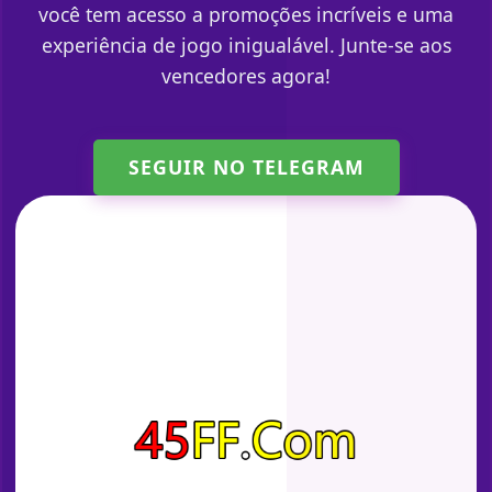
você tem acesso a promoções incríveis e uma
experiência de jogo inigualável. Junte-se aos
vencedores agora!
SEGUIR NO TELEGRAM