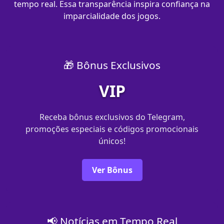
tempo real. Essa transparência inspira confiança na
imparcialidade dos jogos.
🎁 Bônus Exclusivos
VIP
Receba bônus exclusivos do Telegram,
promoções especiais e códigos promocionais
únicos!
Ver Bônus
📢 Notícias em Tempo Real