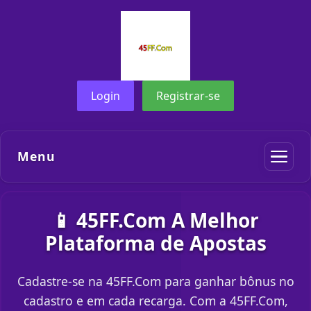
Login
Registrar-se
Menu
📱 45FF.Com A Melhor
Plataforma de Apostas
Cadastre-se na 45FF.Com para ganhar bônus no
cadastro e em cada recarga. Com a 45FF.Com,