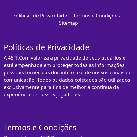
Políticas de Privacidade
Termos e Condições
Sitemap
Políticas de Privacidade
A 45FF.Com valoriza a privacidade de seus usuários e
está empenhada em proteger todas as informações
pessoais fornecidas durante o uso de nossos canais de
comunicação. Todos os dados coletados são utilizados
exclusivamente para fins de melhoria contínua da
experiência de nossos jogadores.
Termos e Condições