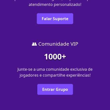
atendimento personalizado!
Falar Suporte
👥 Comunidade VIP
1000+
Junte-se a uma comunidade exclusiva de
jogadores e compartilhe experiências!
Entrar Grupo