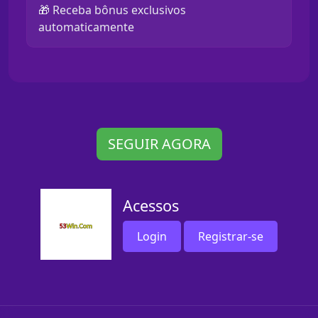
🎁 Receba bônus exclusivos
automaticamente
SEGUIR AGORA
Acessos
Login
Registrar-se