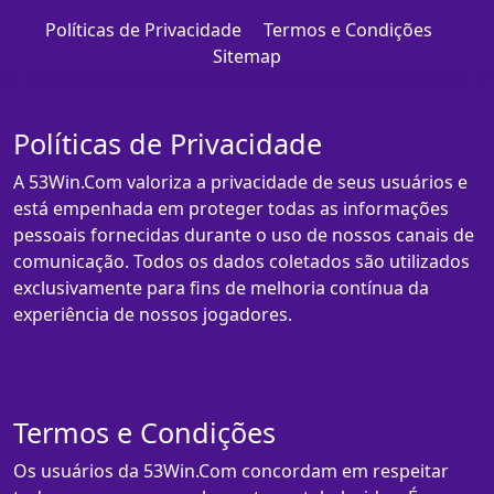
Políticas de Privacidade
Termos e Condições
Sitemap
Políticas de Privacidade
A 53Win.Com valoriza a privacidade de seus usuários e
está empenhada em proteger todas as informações
pessoais fornecidas durante o uso de nossos canais de
comunicação. Todos os dados coletados são utilizados
exclusivamente para fins de melhoria contínua da
experiência de nossos jogadores.
Termos e Condições
Os usuários da 53Win.Com concordam em respeitar