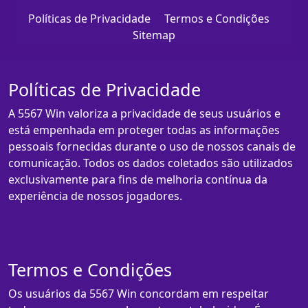
Políticas de Privacidade
Termos e Condições
Sitemap
Políticas de Privacidade
A 5567 Win valoriza a privacidade de seus usuários e
está empenhada em proteger todas as informações
pessoais fornecidas durante o uso de nossos canais de
comunicação. Todos os dados coletados são utilizados
exclusivamente para fins de melhoria contínua da
experiência de nossos jogadores.
Termos e Condições
Os usuários da 5567 Win concordam em respeitar