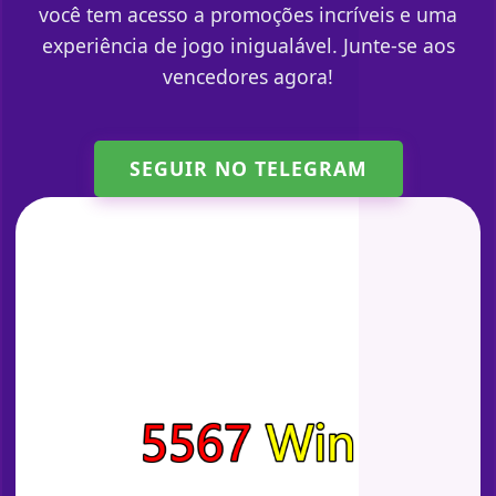
você tem acesso a promoções incríveis e uma
experiência de jogo inigualável. Junte-se aos
vencedores agora!
SEGUIR NO TELEGRAM