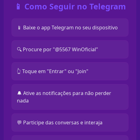
📱 Como Seguir no Telegram
📱 Baixe o app Telegram no seu dispositivo
🔍 Procure por "@5567 WinOficial"
👆 Toque em "Entrar" ou "Join"
🔔 Ative as notificações para não perder
nada
💬 Participe das conversas e interaja