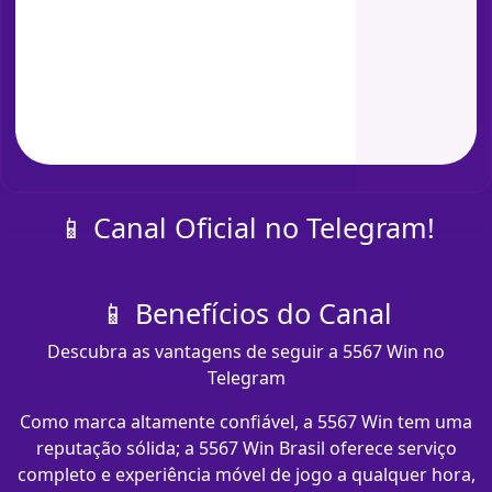
📱 Canal Oficial no Telegram!
📱 Benefícios do Canal
Descubra as vantagens de seguir a 5567 Win no
Telegram
Como marca altamente confiável, a 5567 Win tem uma
reputação sólida; a 5567 Win Brasil oferece serviço
completo e experiência móvel de jogo a qualquer hora,