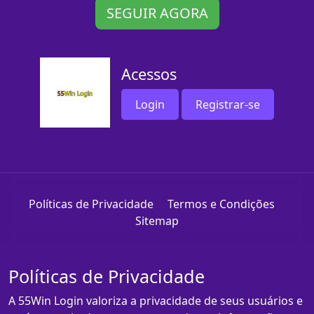
SEGUIR AGORA
Acessos
Login
Registrar-se
Políticas de Privacidade
Termos e Condições
Sitemap
Políticas de Privacidade
A 55Win Login valoriza a privacidade de seus usuários e