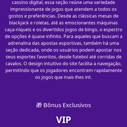
cassino digital, essa seção reúne uma variedade
impressionante de jogos que atendem a todos os
gostos e preferências. Desde as clássicas mesas de
blackjack e roletas, até as emocionantes máquinas
caça-níqueis e os divertidos jogos de bingo, o espectro
de opções é quase infinito. Para aqueles que buscam a
adrenalina das apostas esportivas, também há uma
seção dedicada, onde os usuários podem apostar nos
seus esportes favoritos, desde futebol até corridas de
cavalos. O design intuitivo do site facilita a navegação,
permitindo que os jogadores encontrem rapidamente
os jogos que mais lhes int.
🎁 Bônus Exclusivos
VIP