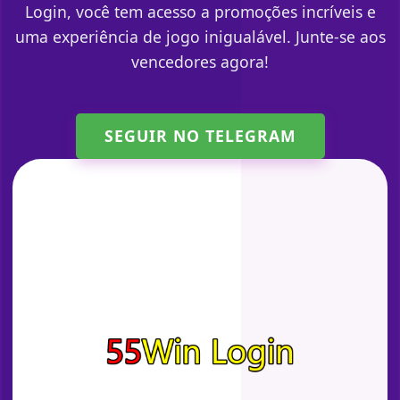
Login, você tem acesso a promoções incríveis e
uma experiência de jogo inigualável. Junte-se aos
vencedores agora!
SEGUIR NO TELEGRAM