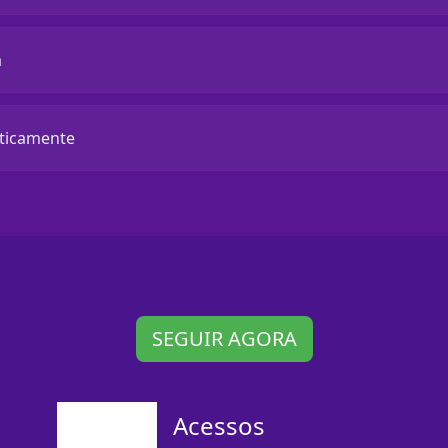
a
aticamente
SEGUIR AGORA
Acessos