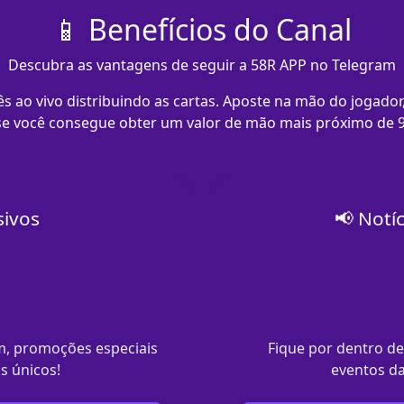
📱 Benefícios do Canal
Descubra as vantagens de seguir a 58R APP no Telegram
ês ao vivo distribuindo as cartas. Aposte na mão do jogad
se você consegue obter um valor de mão mais próximo de 9
sivos
📢 Notí
m, promoções especiais
Fique por dentro d
s únicos!
eventos d