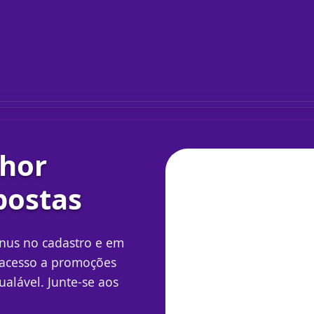
lhor
postas
nus no cadastro e em
 acesso a promoções
ualável. Junte-se aos