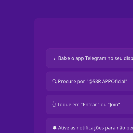
📱 Baixe o app Telegram no seu disp
🔍 Procure por "@58R APPOficial"
👆 Toque em "Entrar" ou "Join"
🔔 Ative as notificações para não p