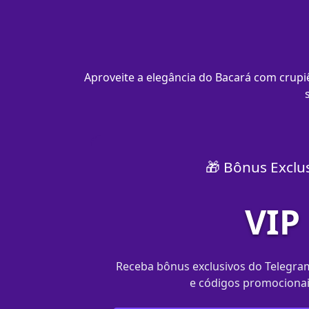
Aproveite a elegância do Bacará com crupi
🎁 Bônus Exclu
VIP
Receba bônus exclusivos do Telegra
e códigos promocionai