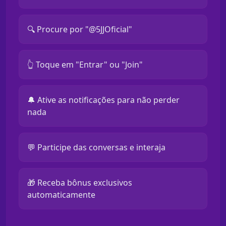
🔍 Procure por "@5JJOficial"
👆 Toque em "Entrar" ou "Join"
🔔 Ative as notificações para não perder
nada
💬 Participe das conversas e interaja
🎁 Receba bônus exclusivos
automaticamente