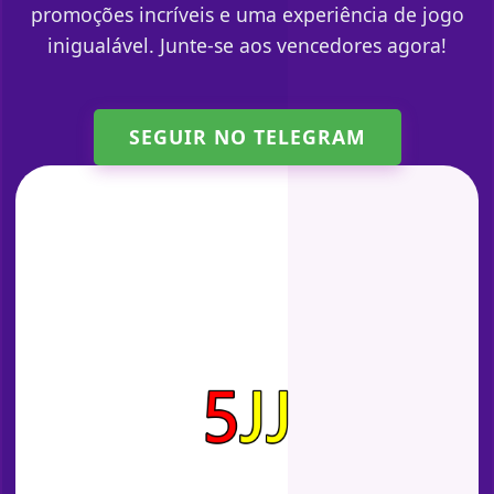
promoções incríveis e uma experiência de jogo
inigualável. Junte-se aos vencedores agora!
SEGUIR NO TELEGRAM