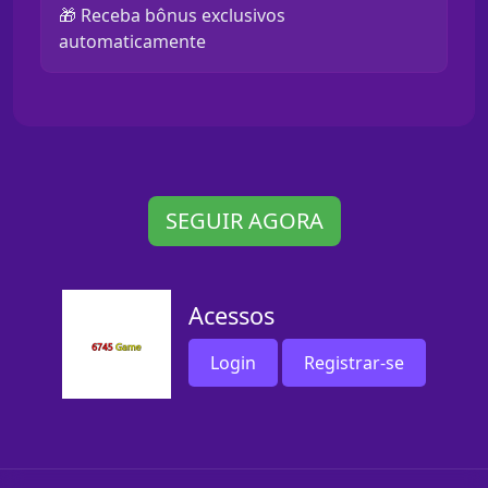
🎁 Receba bônus exclusivos
automaticamente
SEGUIR AGORA
Acessos
Login
Registrar-se