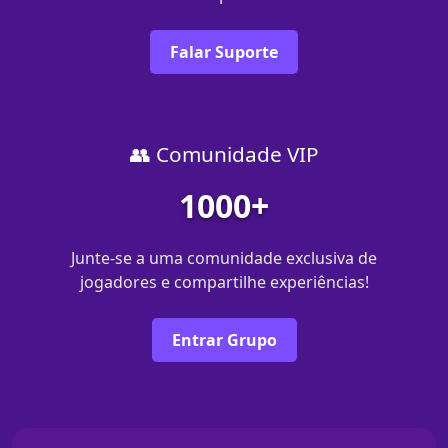
Falar Suporte
👥 Comunidade VIP
1000+
Junte-se a uma comunidade exclusiva de
jogadores e compartilhe experiências!
Entrar Grupo