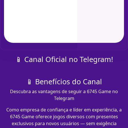
📱 Canal Oficial no Telegram!
📱 Benefícios do Canal
Descubra as vantagens de seguir a 6745 Game no
Telegram
Como empresa de confiança e líder em experiência, a
6745 Game oferece jogos diversos com presentes
exclusivos para novos usuários — sem exigência