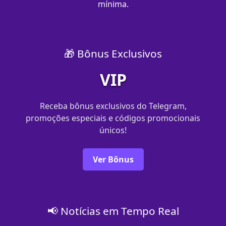
mínima.
🎁 Bônus Exclusivos
VIP
Receba bônus exclusivos do Telegram,
promoções especiais e códigos promocionais
únicos!
Ver Bônus
📢 Notícias em Tempo Real