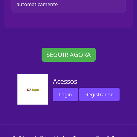
automaticamente
SEGUIR AGORA
Acessos
Login
Registrar-se