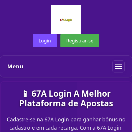
Login
Registrar-se
Menu
📱 67A Login A Melhor
Plataforma de Apostas
Cadastre-se na 67A Login para ganhar bônus no
cadastro e em cada recarga. Com a 67A Login,