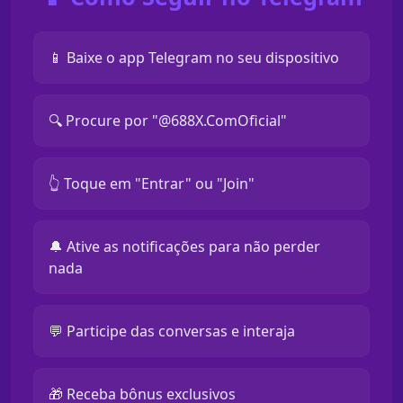
📱 Baixe o app Telegram no seu dispositivo
🔍 Procure por "@688X.ComOficial"
👆 Toque em "Entrar" ou "Join"
🔔 Ative as notificações para não perder
nada
💬 Participe das conversas e interaja
🎁 Receba bônus exclusivos