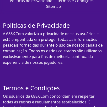
Políticas de Privacidade
Termos e Condições
Sitemap
Políticas de Privacidade
A 688X.Com valoriza a privacidade de seus usuários e
está empenhada em proteger todas as informações
pessoais fornecidas durante o uso de nossos canais de
comunicação. Todos os dados coletados são utilizados
exclusivamente para fins de melhoria contínua da
experiência de nossos jogadores.
Termos e Condições
Os usuários da 688X.Com concordam em respeitar
todas as regras e regulamentos estabelecidos. É