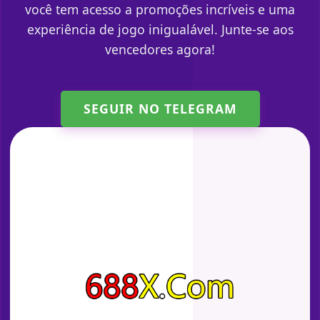
você tem acesso a promoções incríveis e uma
experiência de jogo inigualável. Junte-se aos
vencedores agora!
SEGUIR NO TELEGRAM