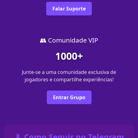
Falar Suporte
👥 Comunidade VIP
1000+
Junte-se a uma comunidade exclusiva de
jogadores e compartilhe experiências!
Entrar Grupo
📱 Como Seguir no Telegram