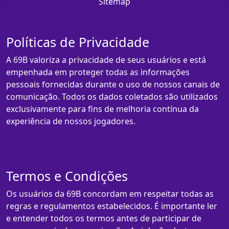
Sitemap
Políticas de Privacidade
A 69B valoriza a privacidade de seus usuários e está
empenhada em proteger todas as informações
pessoais fornecidas durante o uso de nossos canais de
comunicação. Todos os dados coletados são utilizados
exclusivamente para fins de melhoria contínua da
experiência de nossos jogadores.
Termos e Condições
Os usuários da 69B concordam em respeitar todas as
regras e regulamentos estabelecidos. É importante ler
e entender todos os termos antes de participar de