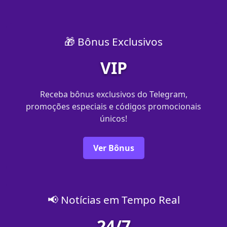
🎁 Bônus Exclusivos
VIP
Receba bônus exclusivos do Telegram,
promoções especiais e códigos promocionais
únicos!
Ver Bônus
📢 Notícias em Tempo Real
24/7