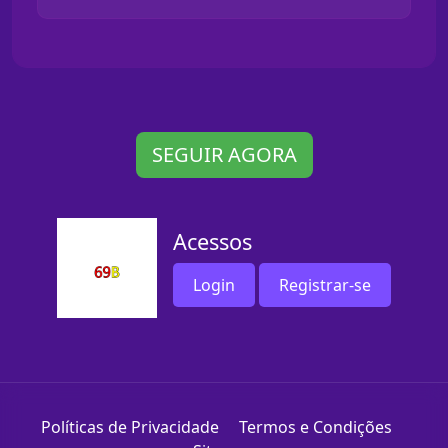
SEGUIR AGORA
Acessos
Login
Registrar-se
Políticas de Privacidade
Termos e Condições