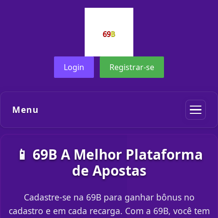
Login
Registrar-se
Menu
📱 69B A Melhor Plataforma
de Apostas
Cadastre-se na 69B para ganhar bônus no
cadastro e em cada recarga. Com a 69B, você tem