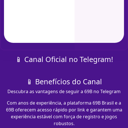
📱 Canal Oficial no Telegram!
📱 Benefícios do Canal
Descubra as vantagens de seguir a 69B no Telegram
Com anos de experiência, a plataforma 69B Brasil e a
69B oferecem acesso rápido por link e garantem uma
experiência estável com força de registro e jogos
robustos.