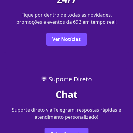
Fique por dentro de todas as novidades,
promoções e eventos da 69B em tempo real!
Ver Notícias
💬 Suporte Direto
Chat
Suporte direto via Telegram, respostas rápidas e
atendimento personalizado!