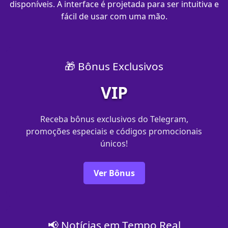
disponíveis. A interface é projetada para ser intuitiva e
fácil de usar com uma mão.
🎁 Bônus Exclusivos
VIP
Receba bônus exclusivos do Telegram,
promoções especiais e códigos promocionais
únicos!
Ver Bônus
📢 Notícias em Tempo Real