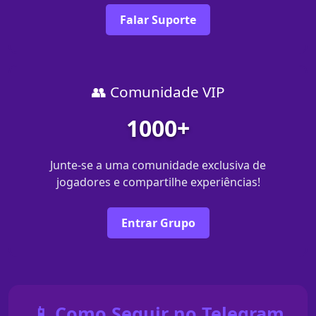
Falar Suporte
👥 Comunidade VIP
1000+
Junte-se a uma comunidade exclusiva de
jogadores e compartilhe experiências!
Entrar Grupo
📱 Como Seguir no Telegram