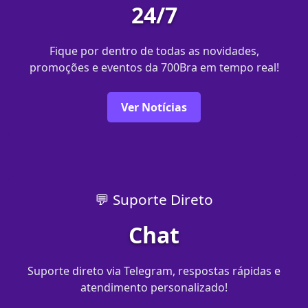
24/7
Fique por dentro de todas as novidades,
promoções e eventos da 700Bra em tempo real!
Ver Notícias
💬 Suporte Direto
Chat
Suporte direto via Telegram, respostas rápidas e
atendimento personalizado!