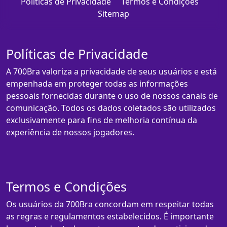
Políticas de Privacidade
Termos e Condições
Sitemap
Políticas de Privacidade
A 700Bra valoriza a privacidade de seus usuários e está
empenhada em proteger todas as informações
pessoais fornecidas durante o uso de nossos canais de
comunicação. Todos os dados coletados são utilizados
exclusivamente para fins de melhoria contínua da
experiência de nossos jogadores.
Termos e Condições
Os usuários da 700Bra concordam em respeitar todas
as regras e regulamentos estabelecidos. É importante