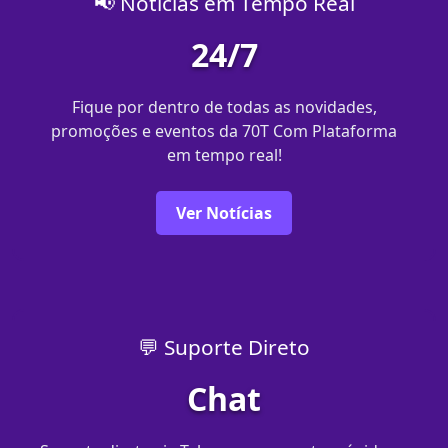
📢 Notícias em Tempo Real
24/7
Fique por dentro de todas as novidades,
promoções e eventos da 70T Com Plataforma
em tempo real!
Ver Notícias
💬 Suporte Direto
Chat