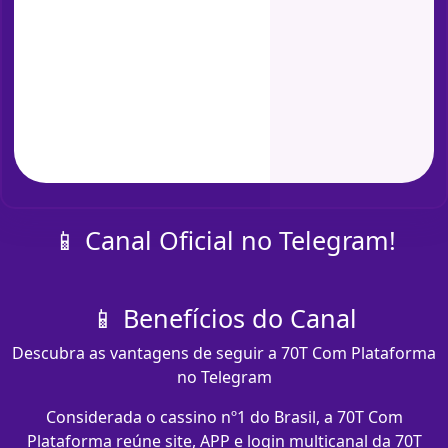
📱 Canal Oficial no Telegram!
📱 Benefícios do Canal
Descubra as vantagens de seguir a 70T Com Plataforma
no Telegram
Considerada o cassino nº1 do Brasil, a 70T Com
Plataforma reúne site, APP e login multicanal da 70T