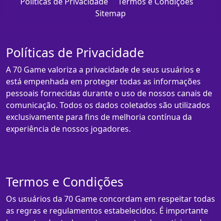
Políticas de Privacidade
Termos e Condições
Sitemap
Políticas de Privacidade
A 70 Game valoriza a privacidade de seus usuários e
está empenhada em proteger todas as informações
pessoais fornecidas durante o uso de nossos canais de
comunicação. Todos os dados coletados são utilizados
exclusivamente para fins de melhoria contínua da
experiência de nossos jogadores.
Termos e Condições
Os usuários da 70 Game concordam em respeitar todas
as regras e regulamentos estabelecidos. É importante