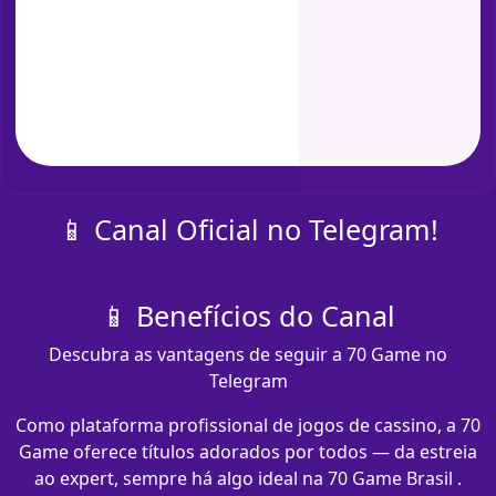
📱 Canal Oficial no Telegram!
📱 Benefícios do Canal
Descubra as vantagens de seguir a 70 Game no
Telegram
Como plataforma profissional de jogos de cassino, a 70
Game oferece títulos adorados por todos — da estreia
ao expert, sempre há algo ideal na 70 Game Brasil .