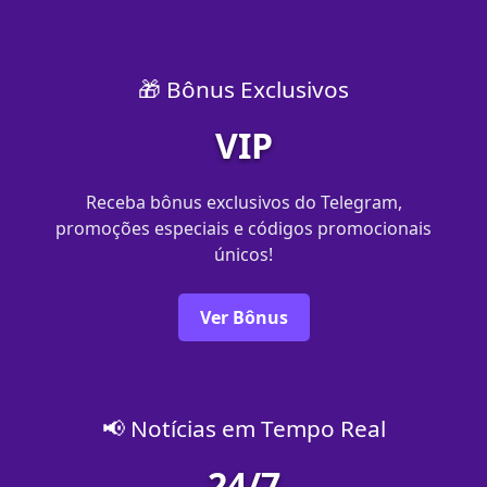
🎁 Bônus Exclusivos
VIP
Receba bônus exclusivos do Telegram,
promoções especiais e códigos promocionais
únicos!
Ver Bônus
📢 Notícias em Tempo Real
24/7