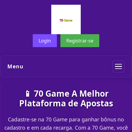
Login
Registrar-se
Menu
📱 70 Game A Melhor
Plataforma de Apostas
Cadastre-se na 70 Game para ganhar bônus no
cadastro e em cada recarga. Com a 70 Game, você