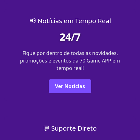
📢 Notícias em Tempo Real
24/7
Fique por dentro de todas as novidades,
promoções e eventos da 70 Game APP em
tempo real!
Ver Notícias
💬 Suporte Direto