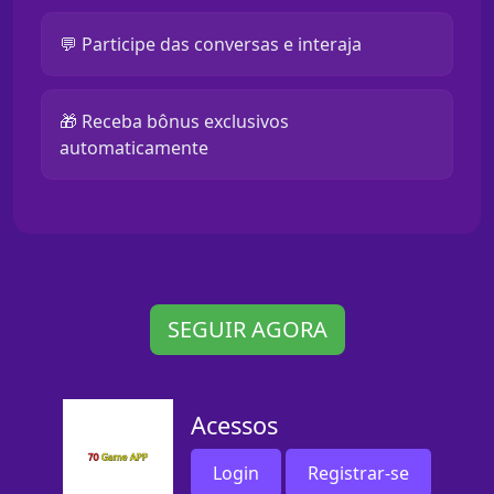
💬 Participe das conversas e interaja
🎁 Receba bônus exclusivos
automaticamente
SEGUIR AGORA
Acessos
Login
Registrar-se