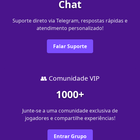
Chat
Suporte direto via Telegram, respostas rápidas e
atendimento personalizado!
Falar Suporte
👥 Comunidade VIP
1000+
Junte-se a uma comunidade exclusiva de
jogadores e compartilhe experiências!
Entrar Grupo