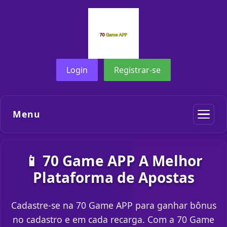
Login
Registrar-se
Menu
📱 70 Game APP A Melhor
Plataforma de Apostas
Cadastre-se na 70 Game APP para ganhar bônus
no cadastro e em cada recarga. Com a 70 Game