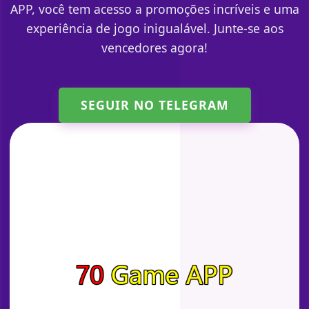
APP, você tem acesso a promoções incríveis e uma
experiência de jogo inigualável. Junte-se aos
vencedores agora!
SEGUIR NO TELEGRAM