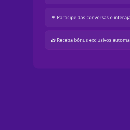
💬 Participe das conversas e interaj
🎁 Receba bônus exclusivos autom