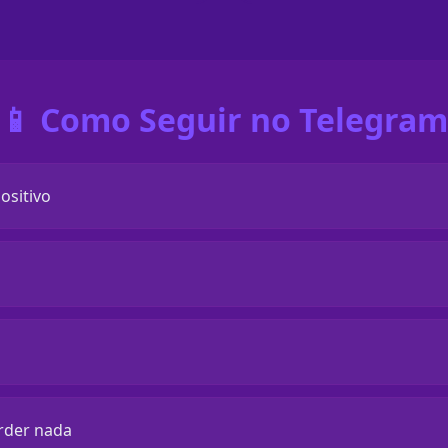
📱 Como Seguir no Telegram
ositivo
erder nada