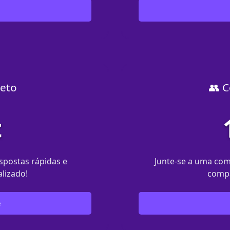
reto
👥 
t
espostas rápidas e
Junte-se a uma com
lizado!
compa
e