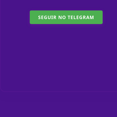
SEGUIR NO TELEGRAM