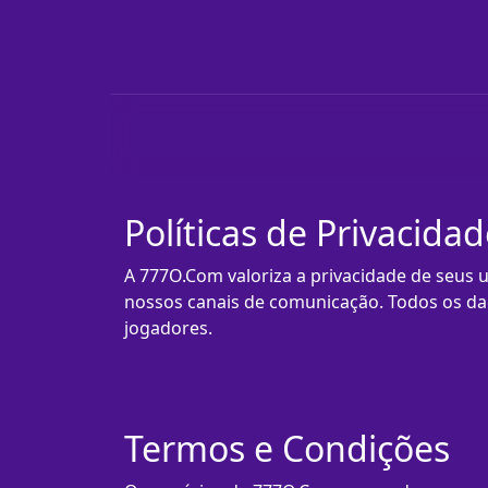
Políticas de Privacida
A 777O.Com valoriza a privacidade de seus
nossos canais de comunicação. Todos os dad
jogadores.
Termos e Condições