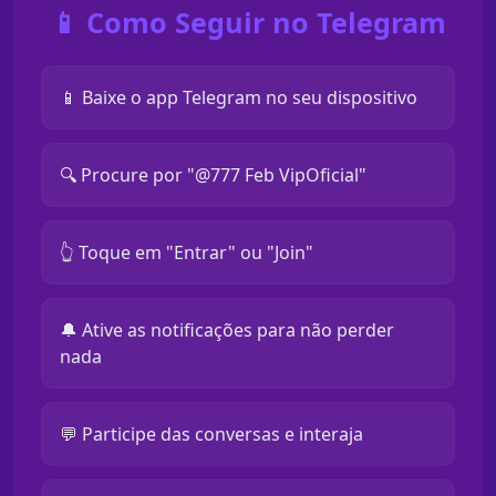
📱 Como Seguir no Telegram
📱 Baixe o app Telegram no seu dispositivo
🔍 Procure por "@777 Feb VipOficial"
👆 Toque em "Entrar" ou "Join"
🔔 Ative as notificações para não perder
nada
💬 Participe das conversas e interaja