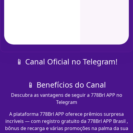
📱 Canal Oficial no Telegram!
📱 Benefícios do Canal
Descubra as vantagens de seguir a 778Brl APP no
Telegram
A plataforma 778Brl APP oferece prêmios surpresa
incríveis — com registro gratuito da 778Brl APP Brasil ,
bônus de recarga e várias promoções na palma da sua