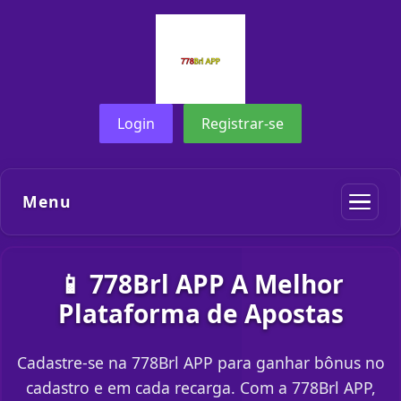
Login
Registrar-se
Menu
📱 778Brl APP A Melhor
Plataforma de Apostas
Cadastre-se na 778Brl APP para ganhar bônus no
cadastro e em cada recarga. Com a 778Brl APP,