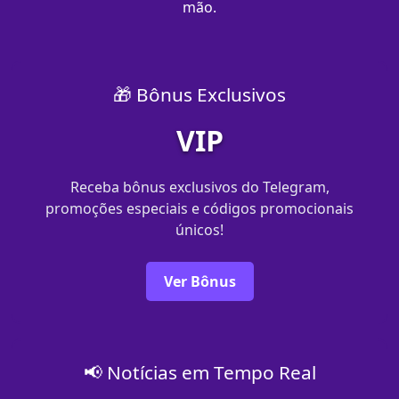
mão.
🎁 Bônus Exclusivos
VIP
Receba bônus exclusivos do Telegram,
promoções especiais e códigos promocionais
únicos!
Ver Bônus
📢 Notícias em Tempo Real