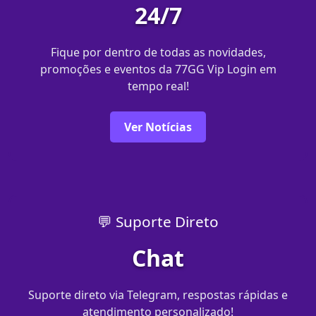
24/7
Fique por dentro de todas as novidades,
promoções e eventos da 77GG Vip Login em
tempo real!
Ver Notícias
💬 Suporte Direto
Chat
Suporte direto via Telegram, respostas rápidas e
atendimento personalizado!