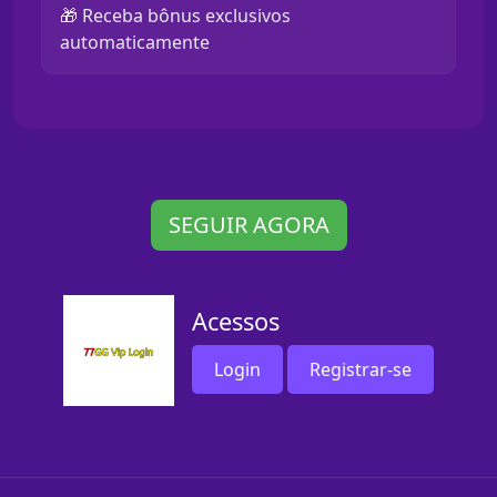
🎁 Receba bônus exclusivos
automaticamente
SEGUIR AGORA
Acessos
Login
Registrar-se