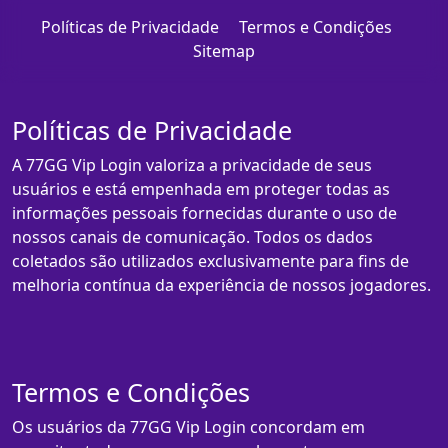
Políticas de Privacidade
Termos e Condições
Sitemap
Políticas de Privacidade
A 77GG Vip Login valoriza a privacidade de seus
usuários e está empenhada em proteger todas as
informações pessoais fornecidas durante o uso de
nossos canais de comunicação. Todos os dados
coletados são utilizados exclusivamente para fins de
melhoria contínua da experiência de nossos jogadores.
Termos e Condições
Os usuários da 77GG Vip Login concordam em