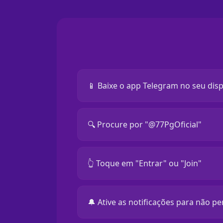
📱 Baixe o app Telegram no seu disp
🔍 Procure por "@77PgOficial"
👆 Toque em "Entrar" ou "Join"
🔔 Ative as notificações para não p