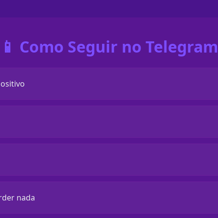
📱 Como Seguir no Telegram
ositivo
erder nada