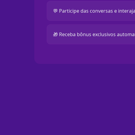
💬 Participe das conversas e interaj
🎁 Receba bônus exclusivos autom