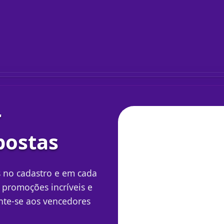
r
postas
 no cadastro e em cada
 promoções incríveis e
unte-se aos vencedores