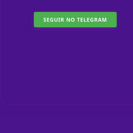
SEGUIR NO TELEGRAM