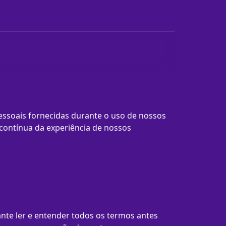
essoais fornecidas durante o uso de nossos
 contínua da experiência de nossos
nte ler e entender todos os termos antes