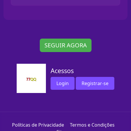
SEGUIR AGORA
Acessos
Login
Registrar-se
Políticas de Privacidade
Termos e Condições