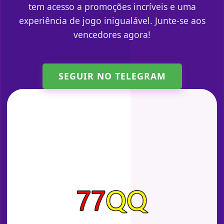
tem acesso a promoções incríveis e uma
experiência de jogo inigualável. Junte-se aos
vencedores agora!
SEGUIR NO TELEGRAM