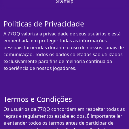
Sitemap
Políticas de Privacidade
A 77QQ valoriza a privacidade de seus usuários e está
empenhada em proteger todas as informações
pessoais fornecidas durante o uso de nossos canais de
comunicação. Todos os dados coletados são utilizados
exclusivamente para fins de melhoria contínua da
experiência de nossos jogadores.
Termos e Condições
Os usuários da 77QQ concordam em respeitar todas as
regras e regulamentos estabelecidos. É importante ler
e entender todos os termos antes de participar de