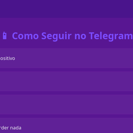
📱 Como Seguir no Telegram
ositivo
erder nada