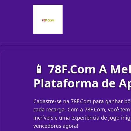
📱 78F.Com A Me
Plataforma de A
Cadastre-se na 78F.Com para ganhar bô
cada recarga. Com a 78F.Com, você tem
incríveis e uma experiência de jogo inig
vencedores agora!