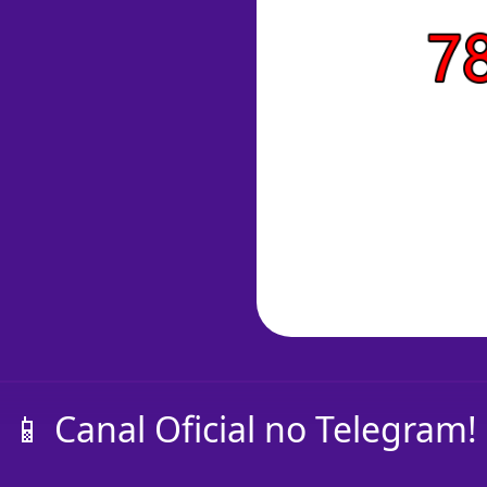
📱 Canal Oficial no Telegram!