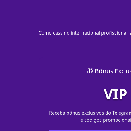
Como cassino internacional profissional, 
🎁 Bônus Exclu
VIP
Receba bônus exclusivos do Telegra
e códigos promocionai