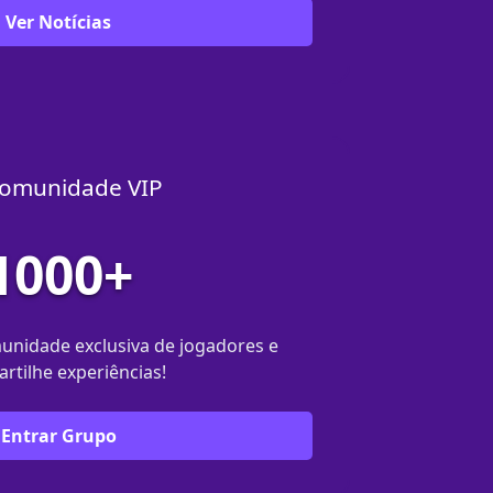
Ver Notícias
Comunidade VIP
1000+
unidade exclusiva de jogadores e
rtilhe experiências!
Entrar Grupo