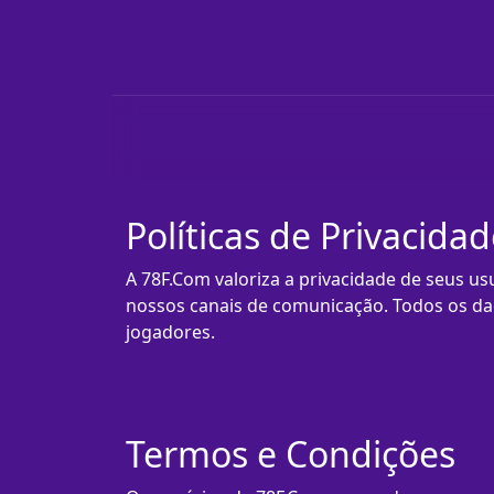
Políticas de Privacida
A 78F.Com valoriza a privacidade de seus u
nossos canais de comunicação. Todos os dad
jogadores.
Termos e Condições