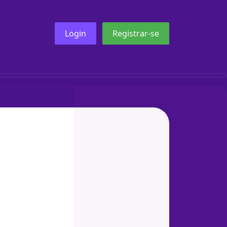
Login
Registrar-se