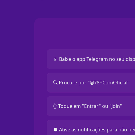
📱 Baixe o app Telegram no seu disp
🔍 Procure por "@78F.ComOficial"
👆 Toque em "Entrar" ou "Join"
🔔 Ative as notificações para não p