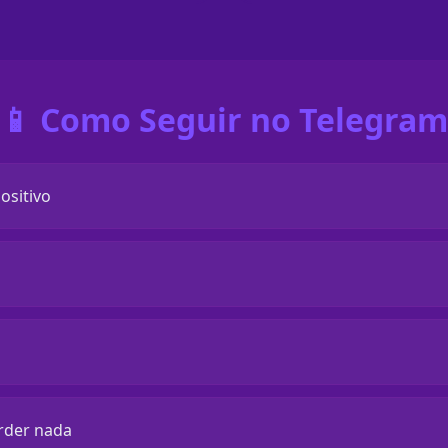
📱 Como Seguir no Telegram
ositivo
erder nada