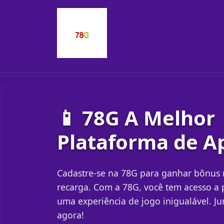
📱 78G A Melhor
Plataforma de A
Cadastre-se na 78G para ganhar bônus 
recarga. Com a 78G, você tem acesso a 
uma experiência de jogo inigualável. J
agora!