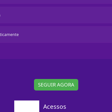
a
aticamente
SEGUIR AGORA
Acessos