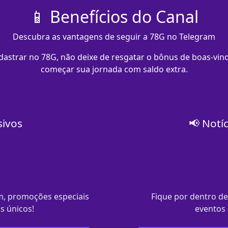
📱 Benefícios do Canal
Descubra as vantagens de seguir a 78G no Telegram
dastrar no 78G, não deixe de resgatar o bônus de boas-vi
começar sua jornada com saldo extra.
sivos
📢 Notí
m, promoções especiais
Fique por dentro d
s únicos!
eventos