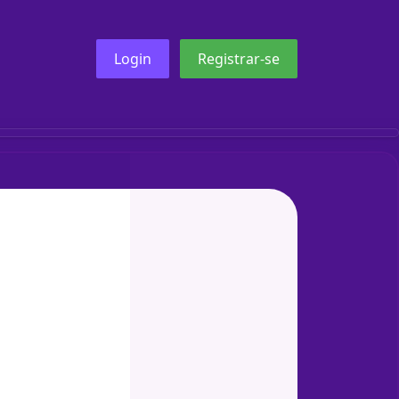
Login
Registrar-se