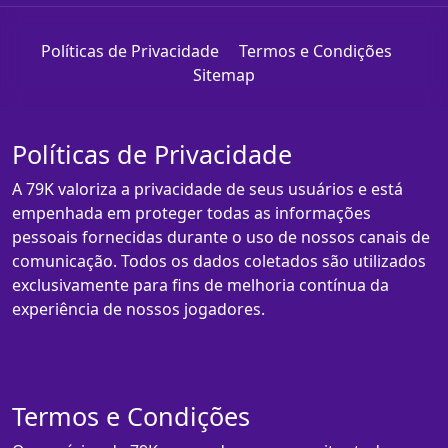
Políticas de Privacidade
Termos e Condições
Sitemap
Políticas de Privacidade
A 79K valoriza a privacidade de seus usuários e está
empenhada em proteger todas as informações
pessoais fornecidas durante o uso de nossos canais de
comunicação. Todos os dados coletados são utilizados
exclusivamente para fins de melhoria contínua da
experiência de nossos jogadores.
Termos e Condições