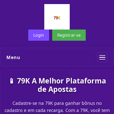
Login
Registrar-se
Menu
📱 79K A Melhor Plataforma
de Apostas
Cadastre-se na 79K para ganhar bônus no
cadastro e em cada recarga. Com a 79K, você tem