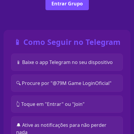
Entrar Grupo
📱 Como Seguir no Telegram
📱 Baixe o app Telegram no seu dispositivo
🔍 Procure por "@79M Game LoginOficial"
👆 Toque em "Entrar" ou "Join"
🔔 Ative as notificações para não perder
nada