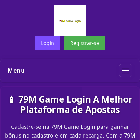
Login
Registrar-se
Menu
📱 79M Game Login A Melhor
Plataforma de Apostas
Cadastre-se na 79M Game Login para ganhar
bônus no cadastro e em cada recarga. Com a 79M