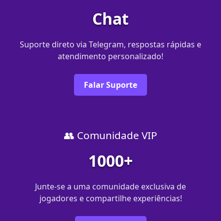
Chat
Suporte direto via Telegram, respostas rápidas e
atendimento personalizado!
Falar Suporte
👥 Comunidade VIP
1000+
Junte-se a uma comunidade exclusiva de
jogadores e compartilhe experiências!