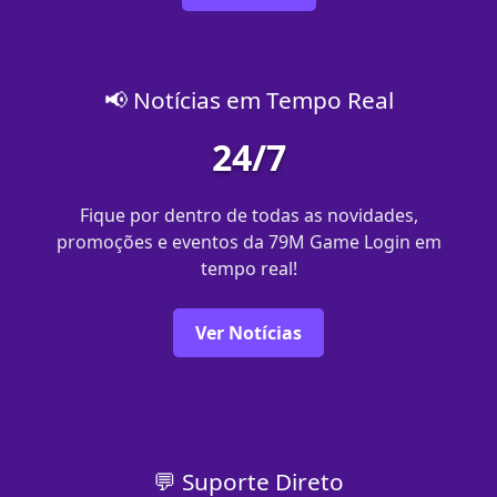
📢 Notícias em Tempo Real
24/7
Fique por dentro de todas as novidades,
promoções e eventos da 79M Game Login em
tempo real!
Ver Notícias
💬 Suporte Direto