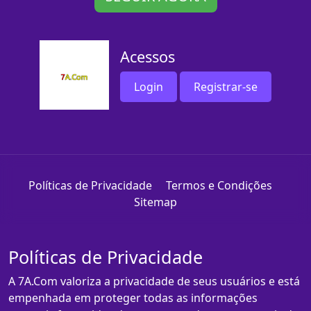
Acessos
Login
Registrar-se
Políticas de Privacidade
Termos e Condições
Sitemap
Políticas de Privacidade
A 7A.Com valoriza a privacidade de seus usuários e está
empenhada em proteger todas as informações