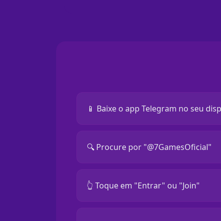
📱 Baixe o app Telegram no seu disp
🔍 Procure por "@7GamesOficial"
👆 Toque em "Entrar" ou "Join"