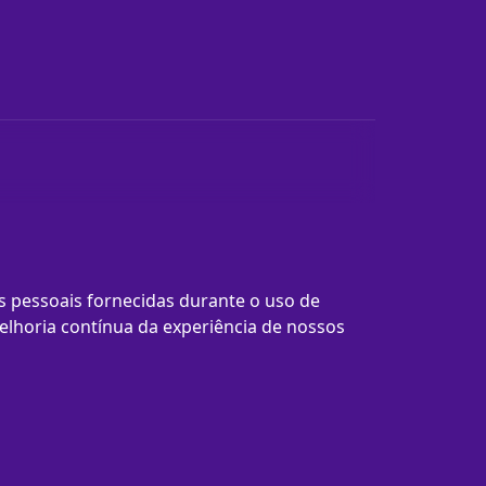
 pessoais fornecidas durante o uso de
elhoria contínua da experiência de nossos