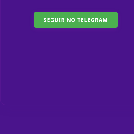
SEGUIR NO TELEGRAM