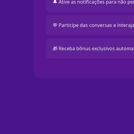
🔔 Ative as notificações para não p
💬 Participe das conversas e interaj
🎁 Receba bônus exclusivos autom