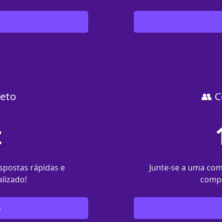
reto
👥 
t
espostas rápidas e
Junte-se a uma com
lizado!
compa
e