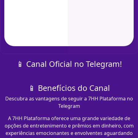
📱 Canal Oficial no Telegram!
📱 Benefícios do Canal
Descubra as vantagens de seguir a 7HH Plataforma no
Telegram
A 7HH Plataforma oferece uma grande variedade de
opções de entretenimento e prêmios em dinheiro, com
experiências emocionantes e envolventes aguardando