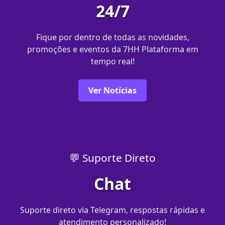
24/7
Fique por dentro de todas as novidades,
promoções e eventos da 7HH Plataforma em
tempo real!
Ver Notícias
💬 Suporte Direto
Chat
Suporte direto via Telegram, respostas rápidas e
atendimento personalizado!