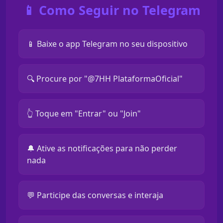
📱 Como Seguir no Telegram
📱 Baixe o app Telegram no seu dispositivo
🔍 Procure por "@7HH PlataformaOficial"
👆 Toque em "Entrar" ou "Join"
🔔 Ative as notificações para não perder
nada
💬 Participe das conversas e interaja